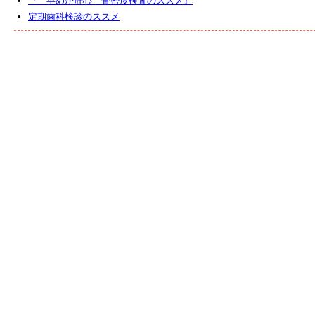
『〝早めが肝心〞骨密度検査のススメ』
定期歯科検診のススメ