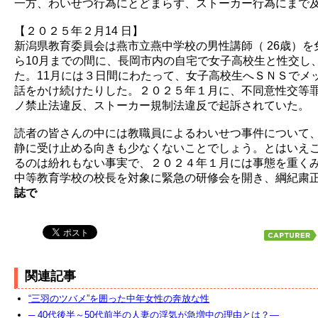
一方、わいせつ行為にとどまらず、ストーカー行為にまで
【２０２５年２月14 日】
新潟県教育委員会は燕市立燕中学校の男性講師（ 26歳）
ら10月までの間に、長岡市内の自宅で女子高校生と性交し
た。11月には３日間にわたって、女子高校生へＳＮＳでメ
話をかけ続けたりした。２０２５年１月に、不同意性交等
ノ禁止法違反、ストーカー規制法違反で起訴されていた。
読者の皆さんの中には教職員によるわいせつ事件について
静に受け止める向きも少なくないことでしょう。とはいえ
るのは紛れもない事実で、２０２４年１月には事態を重く
中等教育学校の校長を対象に緊急の研修会を開き、綱紀粛
誌で
関連記事
“三羽のツバメ”を囲った中年女性の奔放な性
─ 40代後半～50代前半の人妻の浮気が急増中の理由とは？―