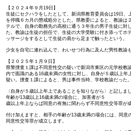
【２０２４年９月19日】
生徒にセクハラをしたとして、新潟県教育委員会は19日、
を停職６カ月の懲戒処分とした。県教委によると、教諭は２
テルで、自身の勤務先の高校に通う３年生の男子生徒に対
た。教諭は生徒の担任で、生徒の大学受験に付き添ってホ
ッサージをするとして生徒の肩から足まで触ったという。
少女を自宅に連れ込んで、わいせつ行為に及んだ男性教諭
【２０２５年１月９日】
県警捜査１課は不同意性交の疑いで新潟市東区の元学校教諭
内で面識のある16歳未満の女性に対し、自身が５歳以上年
疑い。捜査１課によると、男は事件当時、学校教諭だった
〈自身が５歳以上年上であることを知りながら〉と記しま
年齢が13歳以上16歳未満の場合に、加害者が５
歳以上年上ならば同意の有無に関わらず不同意性交等罪が
付け加えますと、相手の年齢が13歳未満の場合には、同意
同意性交等罪が成立します。