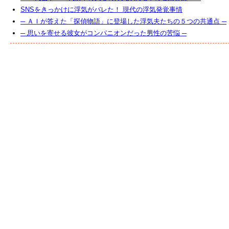
SNSをきっかけに浮気がバレた！ 現代の浮気発覚事情
─ ＡＩが答えた「探偵物語」に登場した浮気夫たちの５つの共通点 ─
─ 思いを寄せる彼女がコンパニオンだった男性の苦悩 ─