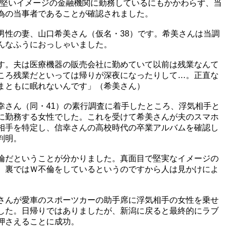
もお堅いイメージの金融機関に勤務しているにもかかわらず、当
為の当事者であることが確認されました。
男性の妻、山口希美さん（仮名・38）です。希美さんは当調
んなふうにおっしゃいました。
す。夫は医療機器の販売会社に勤めていて以前は残業なんて
ころ残業だといっては帰りが深夜になったりして…。正直な
まともに眠れないんです」（希美さん）
幸さん（同・41）の素行調査に着手したところ、浮気相手と
に勤務する女性でした。これを受けて希美さんが夫のスマホ
相手を特定し、信幸さんの高校時代の卒業アルバムを確認し
判明。
倫だということが分かりました。真面目で堅実なイメージの
、裏ではＷ不倫をしているというのですから人は見かけによ
さんが愛車のスポーツカーの助手席に浮気相手の女性を乗せ
した。日帰りではありましたが、新潟に戻ると最終的にラブ
押さえることに成功。