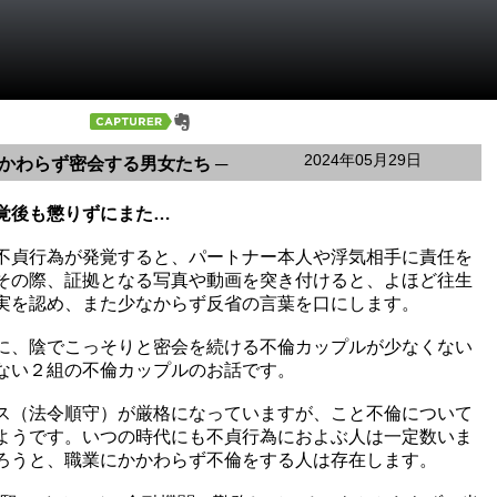
2024年05月29日
かわらず密会する男女たち ─
覚後も懲りずにまた…
不貞行為が発覚すると、パートナー本人や浮気相手に責任を
その際、証拠となる写真や動画を突き付けると、よほど往生
実を認め、また少なからず反省の言葉を口にします。
に、陰でこっそりと密会を続ける不倫カップルが少なくない
ない２組の不倫カップルのお話です。
ス（法令順守）が厳格になっていますが、こと不倫について
ようです。いつの時代にも不貞行為におよぶ人は一定数いま
ろうと、職業にかかわらず不倫をする人は存在します。