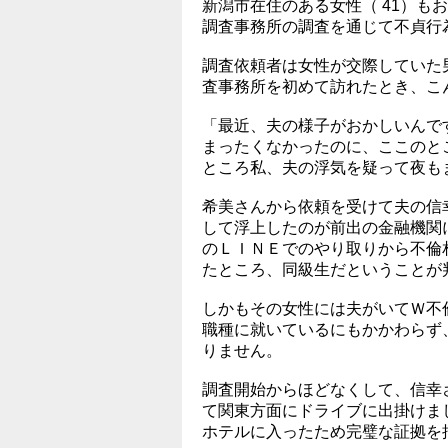
新潟市在住のある女性（ 41）
調査事務所の調査を通じて不貞行
調査依頼者は女性が交際していた
査事務所を初めて訪れたとき、こ
「最近、夫の様子がおかしいんで
まったくなかったのに、ここのと
ところ私、夫の浮気を疑って夜も
希美さんから依頼を受けて夫の信
して浮上したのが前出の金融機関
のＬＩＮＥでのやり取りから不倫
たところ、同級生だということが
しかもその女性には夫がいてＷ不
職種に就いているにもかかわらず
りません。
調査開始からほどなくして、信幸
て関東方面にドライブに出掛けま
ホテルに入ったため完璧な証拠を