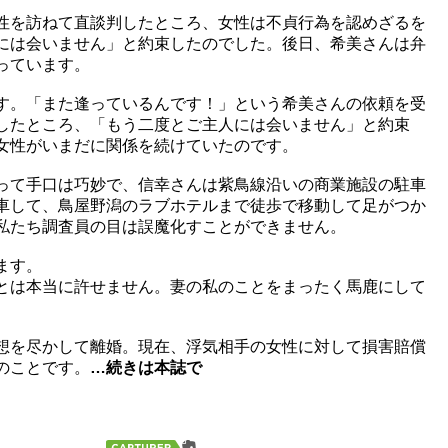
性を訪ねて直談判したところ、女性は不貞行為を認めざるを
には会いません」と約束したのでした。後日、希美さんは弁
っています。
す。「また逢っているんです！」という希美さんの依頼を受
したところ、「もう二度とご主人には会いません」と約束
女性がいまだに関係を続けていたのです。
って手口は巧妙で、信幸さんは紫鳥線沿いの商業施設の駐車
車して、鳥屋野潟のラブホテルまで徒歩で移動して足がつか
私たち調査員の目は誤魔化すことができません。
ます。
とは本当に許せません。妻の私のことをまったく馬鹿にして
想を尽かして離婚。現在、浮気相手の女性に対して損害賠償
のことです。
…続きは本誌で