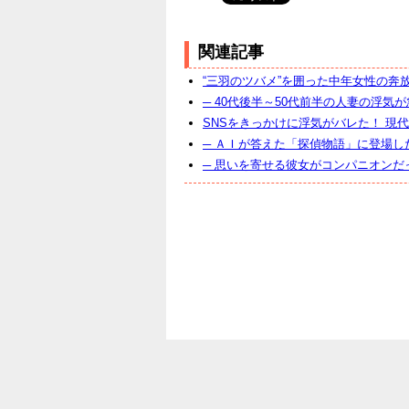
関連記事
“三羽のツバメ”を囲った中年女性の奔
─ 40代後半～50代前半の人妻の浮気
SNSをきっかけに浮気がバレた！ 現
─ ＡＩが答えた「探偵物語」に登場し
─ 思いを寄せる彼女がコンパニオンだ