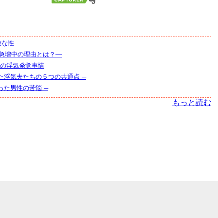
放な性
が急増中の理由とは？―
代の浮気発覚事情
た浮気夫たちの５つの共通点 ─
った男性の苦悩 ─
もっと読む