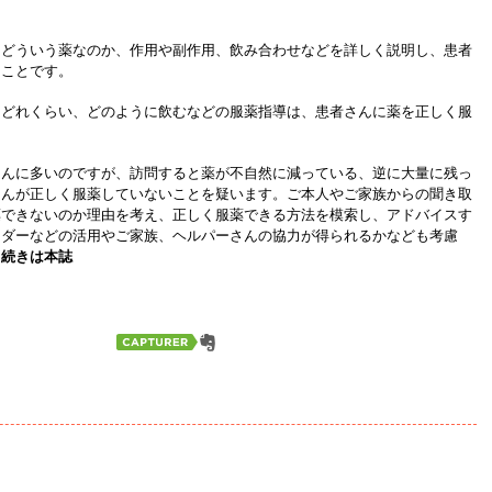
はどういう薬なのか、作用や副作用、飲み合わせなどを詳しく説明し、患者
くことです。
、どれくらい、どのように飲むなどの服薬指導は、患者さんに薬を正しく服
さんに多いのですが、訪問すると薬が不自然に減っている、逆に大量に残っ
さんが正しく服薬していないことを疑います。ご本人やご家族からの聞き取
薬できないのか理由を考え、正しく服薬できる方法を模索し、アドバイスす
ンダーなどの活用やご家族、ヘルパーさんの協力が得られるかなども考慮
…続きは本誌