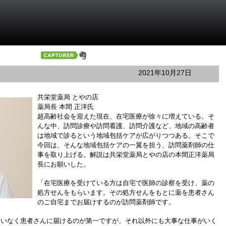
2021年10月27日
共栄堂薬局 とやの店
薬局長 本間 正洋氏
超高齢社会を迎えた現在、在宅医療が徐々に増えている。そ
んな中、訪問診療や訪問看護、訪問介護など、地域の高齢者
は地域で診るという地域包括ケアが広がりつつある。そこで
今回は、そんな地域包括ケアの一翼を担う、訪問薬剤師の仕
事を取り上げる。解説は共栄堂薬局とやの店の本間正洋薬局
長にお願いした。
「在宅医療を受けている方は自宅で医師の診察を受け、薬の
処方せんをもらいます。その処方せんをもとに薬を患者さん
のご自宅までお届けするのが訪問薬剤師です。
違いなく患者さんに届けるのが第一ですが、それ以外にも大事な仕事がいく