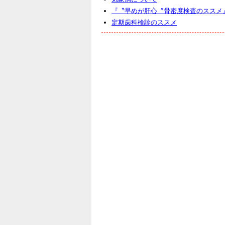
『〝早めが肝心〞骨密度検査のススメ
定期歯科検診のススメ