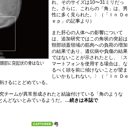
れ、そのサイズは10〜31ミリだっ
た。さらに、これらの「角」は、男
性に多く見られた。〉（「Ｉｎ Ｄｅ
ｅｐ」の記事より）
また肝心の人体への影響について
は、追加研究ではこの角状の突起は
頸部頭蓋領域の筋肉への負荷の増加
の結果であり、遺伝病や負傷の結果
ではないことが示されたとし、〈ス
マートフォンを使用する場合は、な
るべく頭を前に傾けないことが望ま
しいかもしれない。〉（「Ｉｎ Ｄｅ
掛けるにとどめている。
研究チームが異常形成されたと結論付けている「角のような
とんどないとみているようだ。
…続きは本誌で