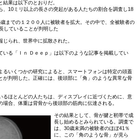
と結果は以下のとおりだ。
、10ミリ以上の長さの突起がある人たちの割合を調査し18
86歳までの１２００人に被験者を拡大。その中で、全被験者の
成長していることが判明した
報じられ、世界中に拡散された。
ている「Ｉｎ Ｄｅｅｐ」は以下のような記事を掲載してい
よるいくつかの研究によると、スマートフォンは特定の頭蓋
とが判明した。正確には、後頭部に「角」のような異常な骨
いるほとんどの人たちは、ディスプレイに近づくために、意
の場合、体重は背骨から後頭部の筋肉に伝達される。
その結果として、骨が腱と靭帯で成
長し始めるとみられている。調査で
は、30歳未満の被験者のほぼ41％
に、この「角のような骨」が見ら