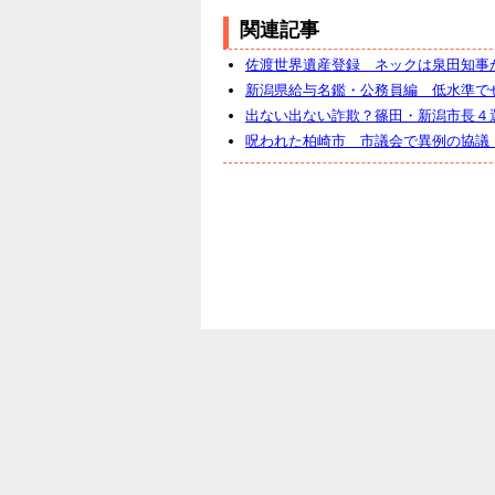
関連記事
佐渡世界遺産登録 ネックは泉田知事
新潟県給与名鑑・公務員編 低水準で
出ない出ない詐欺？篠田・新潟市長４
呪われた柏崎市 市議会で異例の協議
会社概要
お問い合わせ