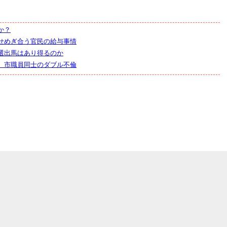
か？
せめぎ合う官民の給与事情
選出馬はあり得るのか
 市職員同士のダブル不倫