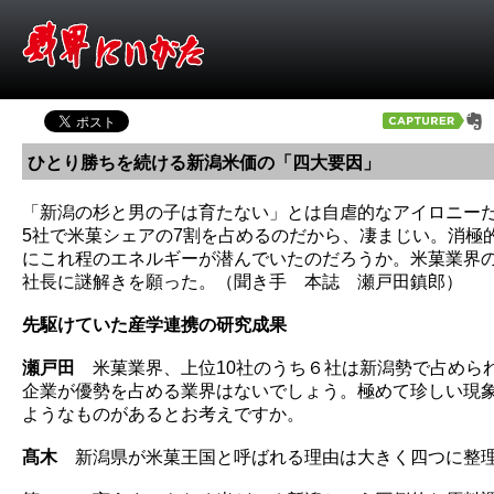
ひとり勝ちを続ける新潟米価の「四大要因」
「新潟の杉と男の子は育たない」とは自虐的なアイロニー
5社で米菓シェアの7割を占めるのだから、凄まじい。消極
にこれ程のエネルギーが潜んでいたのだろうか。米菓業界
社長に謎解きを願った。（聞き手 本誌 瀬戸田鎮郎）
先駆けていた産学連携の研究成果
瀬戸田
米菓業界、上位10社のうち６社は新潟勢で占めら
企業が優勢を占める業界はないでしょう。極めて珍しい現
ようなものがあるとお考えですか。
髙木
新潟県が米菓王国と呼ばれる理由は大きく四つに整理