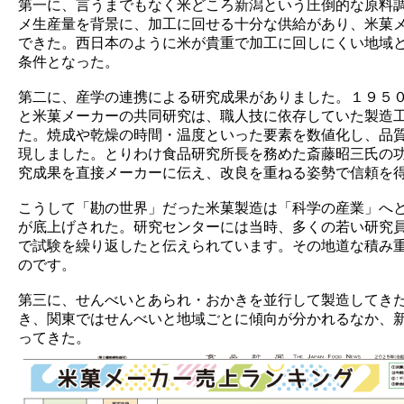
第一に、言うまでもなく米どころ新潟という圧倒的な原料
メ生産量を背景に、加工に回せる十分な供給があり、米菓
できた。西日本のように米が貴重で加工に回しにくい地域
条件となった。
第二に、産学の連携による研究成果がありました。１９５
と米菓メーカーの共同研究は、職人技に依存していた製造
た。焼成や乾燥の時間・温度といった要素を数値化し、品
現しました。とりわけ食品研究所長を務めた斎藤昭三氏の
究成果を直接メーカーに伝え、改良を重ねる姿勢で信頼を
こうして「勘の世界」だった米菓製造は「科学の産業」へ
が底上げされた。研究センターには当時、多くの若い研究
で試験を繰り返したと伝えられています。その地道な積み
のです。
第三に、せんべいとあられ・おかきを並行して製造してき
き、関東ではせんべいと地域ごとに傾向が分かれるなか、
ってきた。