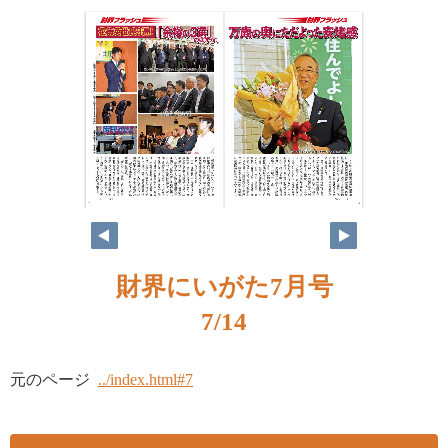
7
6
財界にいがた7月号
7/14
元のページ
../index.html#7