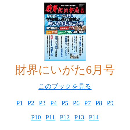
財界にいがた6月号
このブックを見る
P1
P2
P3
P4
P5
P6
P7
P8
P9
P10
P11
P12
P13
P14